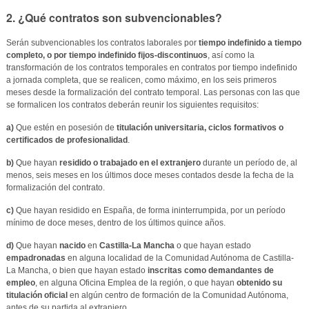
2. ¿Qué contratos son subvencionables?
Serán subvencionables los contratos laborales por
tiempo indefinido a tiempo
completo, o por tiempo indefinido fijos-discontinuos
, así como la
transformación de los contratos temporales en contratos por tiempo indefinido
a jornada completa, que se realicen, como máximo, en los seis primeros
meses desde la formalización del contrato temporal. Las personas con las que
se formalicen los contratos deberán reunir los siguientes requisitos:
a)
Que estén en posesión de
titulación universitaria, ciclos formativos o
certificados de profesionalidad
.
b)
Que hayan
residido o trabajado en el extranjero
durante un período de, al
menos, seis meses en los últimos doce meses contados desde la fecha de la
formalización del contrato.
c)
Que hayan residido en España, de forma ininterrumpida, por un período
mínimo de doce meses, dentro de los últimos quince años.
d)
Que hayan
nacido
en
Castilla-La Mancha
o que hayan estado
empadronadas
en alguna localidad de la Comunidad Autónoma de Castilla-
La Mancha, o bien que hayan estado
inscritas como demandantes de
empleo
, en alguna Oficina Emplea de la región, o que hayan
obtenido su
titulación oficial
en algún centro de formación de la Comunidad Autónoma,
antes de su partida al extranjero.