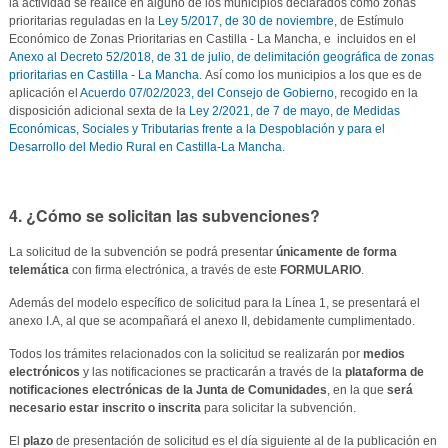
la actividad se realice en alguno de los municipios declarados como zonas
prioritarias reguladas en la
Ley 5/2017, de 30 de noviembre
, de Estímulo
Económico de Zonas Prioritarias en Castilla - La Mancha, e incluidos en el
Anexo al Decreto 52/2018, de 31 de julio, de delimitación geográfica de zonas
prioritarias en Castilla - La Mancha.
Así como los municipios a los que es de
aplicación el
Acuerdo 07/02/2023, del Consejo de Gobierno
, recogido en la
disposición adicional sexta de la
Ley 2/2021, de 7 de mayo, de Medidas
Económicas, Sociales y Tributarias frente a la Despoblación y para el
Desarrollo del Medio Rural en Castilla-La Mancha
.
4. ¿Cómo se solicitan las subvenciones?
La solicitud de la subvención se podrá presentar
únicamente de forma
telemática
con firma electrónica, a través de este
FORMULARIO
.
Además del modelo específico de solicitud para la Línea 1, se presentará el
anexo I.A, al que se acompañará el anexo II, debidamente cumplimentado.
Todos los trámites relacionados con la solicitud se realizarán por
medios
electrónicos
y las notificaciones se practicarán a través de la
plataforma de
notificaciones electrónicas de la Junta de Comunidades
, en la que
será
necesario estar inscrito o inscrita
para solicitar la subvención.
El
plazo
de presentación de solicitud es el día siguiente al de la publicación en