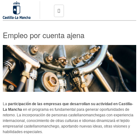
Pasar al
contenido
principal
Conoce el programa
Empleo por cuenta ajena
Preguntas frecuentes
Noticias
Empleos
Publica tu oferta
Contacto
La
participación de las empresas que desarrollan su actividad en Castilla-
Crea tu perfil
La Mancha
en el programa es fundamental para generar oportunidades de
retorno. La incorporación de personas castellanomanchegas con experiencia
Inicia sesión
internacional, conocimiento de otras culturas e idiomas dinamizará el tejido
empresarial castellanomanchego, aportando nuevas ideas, otras visiones y
habilidades especiales.