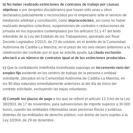
b)
No haber realizado extinciones de contratos de trabajo
por causas
objetivas
o por despidos disciplinarios que hayan sido unas u otros
declarados judicialmente o reconocidos por el empresario ante el servicio de
mediación arbitraje y conciliación, como
improcedentes
, así como no haber
realizado despidos colectivos, suspensiones de contratos o reducciones de
jornada en los supuestos contemplados por los artículos 51 y 47 del texto
refundido de la Ley del Estatuto de los Trabajadores, aprobado por Real
Decreto Legislativo 2/2015, de 23 de octubre, en el ámbito de la Comunidad
Autónoma de Castilla-La Mancha, en el plazo de los seis meses anteriores a la
celebración del contrato por el que se solicita ayuda.
La citada exclusión
afectará a un número de contratos igual al de las extinciones producidas.
c)
Que la contratación indefinida incentivada suponga un
incremento neto del
empleo fijo
existente en los centros de trabajo de la persona o entidad
solicitante, ubicados en la Comunidad Autónoma de Castilla-La Mancha, en
los 90 días naturales inmediatamente anteriores al del día de inicio del
contrato solicitado, excluyendo las bajas voluntarias.
d)
Cumplir los plazos de pago
a los que se refiere el artículo 13.3.bis de la Ley
38/2003, de 17 de noviembre, para subvenciones de importe superior a 30.000
euros, cuando las entidades interesadas sean personas físicas y jurídicas,
distintas de las entidades de derecho público, con ánimo de lucro sujetas a la
Ley 3/2004, de 29 de diciembre.