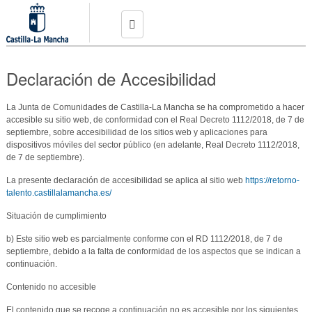
Pasar al
contenido
principal
Conoce el programa
Declaración de Accesibilidad
Preguntas frecuentes
La Junta de Comunidades de Castilla-La Mancha se ha comprometido a hacer
Noticias
accesible su sitio web, de conformidad con el Real Decreto 1112/2018, de 7 de
septiembre, sobre accesibilidad de los sitios web y aplicaciones para
dispositivos móviles del sector público (en adelante, Real Decreto 1112/2018,
Empleos
de 7 de septiembre).
Publica tu oferta
La presente declaración de accesibilidad se aplica al sitio web
https://retorno-
talento.castillalamancha.es/
Contacto
Situación de cumplimiento
b) Este sitio web es parcialmente conforme con el RD 1112/2018, de 7 de
Crea tu perfil
septiembre, debido a la falta de conformidad de los aspectos que se indican a
continuación.
Inicia sesión
Contenido no accesible
El contenido que se recoge a continuación no es accesible por los siguientes