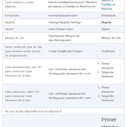
talento a
hacer enlaces a otras
talento.castillalamancha.es">Retorno
Castilla-La
páginas.
del talento a Castilla-La Mancha</a>
Mancha
Enfatizado
<em>Enfatizado</em>
Enfatizado
Negrita
<strong>Negrita</strong>
Negrita
Citado
<cite>Citado</cite>
Citado
<blockquote>Bloque de
Bloque de cita
Bloque de cita
cita</blockquote>
Texto codificado que se usa
para mostrar código fuente
<code>Codificado</code>
Codificado
de programación
Primer
Lista desordenada: use <li>
elemento
<ul> <li>Primer elemento</li>
para comenzar cada
Segundo
<li>Segundo elemento</li> </ul>
elemento de la lista
elemento
Primer
Lista ordenada: utilice <li>
elemento
<ol> <li>Primer elemento</li>
para comenzar cada
Segundo
<li>Segundo elemento</li> </ol>
elemento de la lista
elemento
No hay ayuda disponible para la etiqueta
li
.
Primer