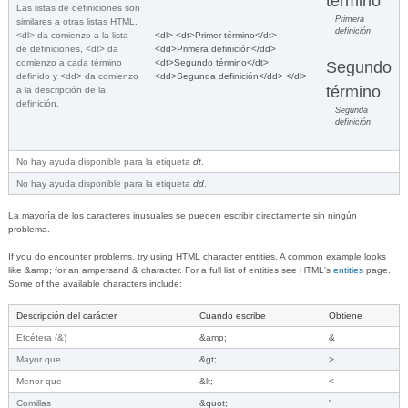
término
Las listas de definiciones son
Primera
similares a otras listas HTML.
definición
<dl> da comienzo a la lista
<dl> <dt>Primer término</dt>
de definiciones, <dt> da
<dd>Primera definición</dd>
comienzo a cada término
<dt>Segundo término</dt>
Segundo
definido y <dd> da comienzo
<dd>Segunda definición</dd> </dl>
término
a la descripción de la
definición.
Segunda
definición
No hay ayuda disponible para la etiqueta
dt
.
No hay ayuda disponible para la etiqueta
dd
.
La mayoría de los caracteres inusuales se pueden escribir directamente sin ningún
problema.
If you do encounter problems, try using HTML character entities. A common example looks
like &amp; for an ampersand & character. For a full list of entities see HTML's
entities
page.
Some of the available characters include:
Descripción del carácter
Cuando escribe
Obtiene
Etcétera (&)
&amp;
&
Mayor que
&gt;
>
Menor que
&lt;
<
Comillas
&quot;
"