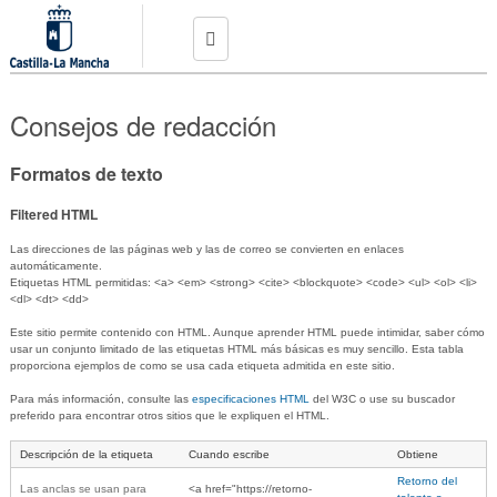
Pasar al
contenido
principal
Conoce el programa
Consejos de redacción
Preguntas frecuentes
Formatos de texto
Noticias
Filtered HTML
Empleos
Las direcciones de las páginas web y las de correo se convierten en enlaces
automáticamente.
Etiquetas HTML permitidas: <a> <em> <strong> <cite> <blockquote> <code> <ul> <ol> <li>
Publica tu oferta
<dl> <dt> <dd>
Contacto
Este sitio permite contenido con HTML. Aunque aprender HTML puede intimidar, saber cómo
usar un conjunto limitado de las etiquetas HTML más básicas es muy sencillo. Esta tabla
proporciona ejemplos de como se usa cada etiqueta admitida en este sitio.
Crea tu perfil
Para más información, consulte las
especificaciones HTML
del W3C o use su buscador
preferido para encontrar otros sitios que le expliquen el HTML.
Inicia sesión
Descripción de la etiqueta
Cuando escribe
Obtiene
Retorno del
Las anclas se usan para
<a href="https://retorno-